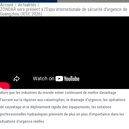
Accueil
/
Actualités
/
ZONDAR sera présent à l’Expo internationale de sécurité d’urgence de
Guangzhou (IESE 2026)
Alors que les industries du monde entier continuent de mettre davantage
l’accent sur la réponse aux catastrophes, le drainage d’urgence, les opérations
de sauvetage et le déploiement rapide des équipements, les solutions
professionnelles hydrauliques prennent de plus en plus d’importance dans les
situations d’urgence réelles.