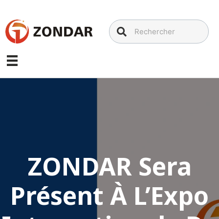
Aller
au
contenu
ZONDAR Sera
Présent À L’Expo