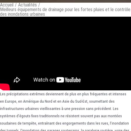
Accueil
/
Actualités
/
Meilleurs équipements de drainage pour les fortes pluies et le contrôle
des inondations urbaines
Les précipitations extrêmes deviennent de plus en plus fréquentes et intenses
en Europe, en Amérique du Nord et en Asie du Sud-Est, soumettant des
infrastructures urbaines vieillissantes à une pression sans précédent. Les
systèmes d’égouts fixes traditionnels ne résistent souvent pas aux montées
soudaines de tempête, entraînant des engorgements dans les rues, l’inondation
des tunnels, l’inondation des garages souterrains, la paralysie routière, voire des