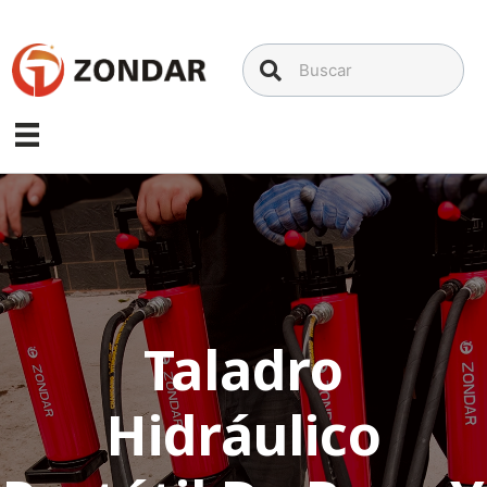
Saltar
al
contenido
Taladro
Hidráulico