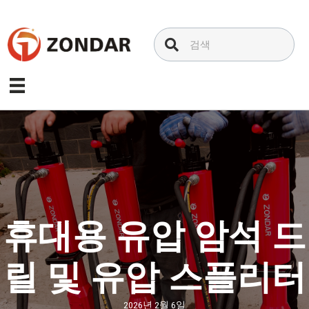
내
용
으
로
건
너
뛰
기
휴대용 유압 암석 드
릴 및 유압 스플리터
2026년 2월 6일