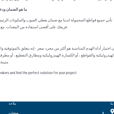
10. ما هو الضمان و
تأتي جميع قواطع المحمولة لدينا مع ضمان يغطي العيوب والمكونات الرئيس
فريقك على أقصى استفادة من المعدات. مع خدمة ما بعد البيع الموثوقة ، يمكنك أن تكون واثقا من استثمارك.
ن اختيار أداة الهدم المناسبة هو أكثر من مجرد سعر - إنه يتعلق بالموثوقية 
لهيدروليكية والقواطع ، أو الكسارة الهيدروليكية ومطارق التقطيع ، أو مطرق
متينة ، فقد تم تصميم معداتنا لتلبية أصعب المتطلبات في هذا المجال.
اتصل بنا s and find the perfect solution for your project
نا
ملاحة
منتجات