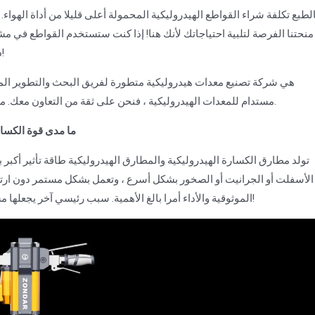
الطبع تكلفة شراء القواطع الهيدروليكية المحمولة أعلى قليلا من أداة الهواء. ن
منحتنا الفرصة لتلبية احتياجاتك لأنك هنا! إذا كنت ستستخدم القواطع في مش
دعم الصيانة! التي تعطي القواطع الهيدروليكية مزيدا من الأولوية!
مستدام للمعدات الهيدروليكية ، فنحن على ثقة من التعاون معك. مرحبا بكم في زيارة مكتبنا الرئيسي في تشانغشا ، هونان ، الصين.
2. ما مدى قوة الكس
تولد مطارق الكسارة الهيدروليكية والمطارق الهيدروليكية طاقة تأثير أكبر 
الأسفلت أو الجرانيت أو الصخور بشكل أسرع ، وتعمل بشكل مستمر دون ارتفاع
الموثوقية والأداء أمرا بالغ الأهمية. سبب رئيسي آخر يجعلها مشهورة في منطقة الإنقاذ والبناء هو أنها تعمل بدون شبكة كهرباء!