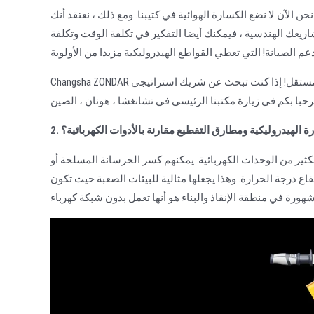
حن الآن لا نضع الكسارة الهوائية في كتيبنا. ومع ذلك ، نعتقد أنك
اريعك الهندسية ، فيمكنك أيضا التفكير في تكلفة الوقت وتكلفة
Changsha ZONDAR هي شركة تصنيع معدات هيدروليكية متطورة لفريق البحث والتطوير المستقل! إذا كنت تبحث عن شريك استراتيجي
ارة الهيدروليكية ومطارق التقطيع مقارنة بالأدوات الكهربائية؟
بكثير من الوحدات الكهربائية. يمكنهم كسر الخرسانة المسلحة أو
 درجة الحرارة. وهذا يجعلها مثالية للبيئات الصعبة حيث تكون