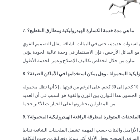
7. ما هي مدة خدمة الكسارة الهيدروليكية ومطارق التقطيع؟
ق لسنوات عديدة ، حتى في البيئات الشاقة. يقلل التصميم القوي
ع البدائل الأرخص ، فإن الاستثمار في وحدة عالية الجودة يؤتي
ثماره من خلال انخفاض تكاليف الإصلاح وعمر الخدمة الأطول.
دروليكية المحمولة ، وهل يمكن استخدامها في الأماكن الضيقة؟
يختلف وزن القواطع الهيدروليكية المحمولة حسب الطراز ، ويتراوح عادة من 10 كجم إلى 30 كجم. على الرغم من قوتها ، إلا أنها تظل محمولة
 الجسور. هذا التوازن بين الوزن والقوة هو السبب في أن العديد
من المقاولين يختارونها على الخيارات الأكبر حجما.
ي الملحقات المتوفرة لمطرقة الرافعة الهيدروليكية المحمولة؟
يل والبتات حسب المهمة. تشمل الملحقات الشائعة نقاط moil للهدم العام