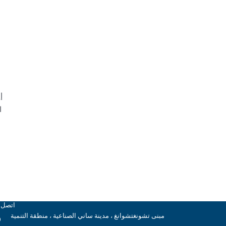
إ
ا
اتصل ب
مبنى تشونغتشوانغ ، مدينة ساني الصناعية ، منطقة التنمية