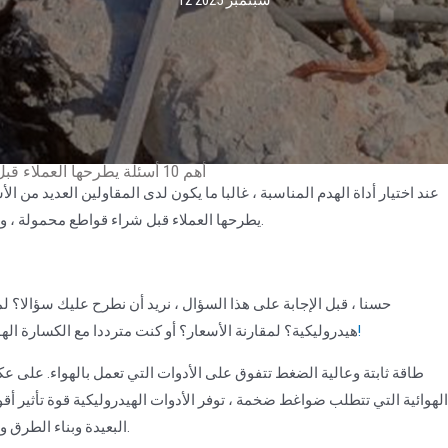
12 سبتمبر 2025
أهم 10 أسئلة يطرحها العملاء قبل شراء قواطعنا الهيدروليكية المحمولة
يطرحها العملاء قبل شراء قواطع محمولة ، ومطرقة رافعة هيدروليكية محمولة ، وقواطع هيدروليكية محمولة.
حسنا ، قبل الإجابة على هذا السؤال ، نريد أن نطرح عليك سؤالا؟ ل
مرحبا بكم في إرسال سؤالك إلينا!
هيدروليكية؟ لمقارنة الأسعار؟ أو كنت مترددا مع الكسارة الهو
الهوائية التي تتطلب ضواغط ضخمة ، توفر الأدوات الهيدروليكية قوة تأثير أقوى
البعيدة وبناء الطرق وتطبيقات التعدين حيث تكون البنية التحتية لشبكة الطاقة ضعيفة.