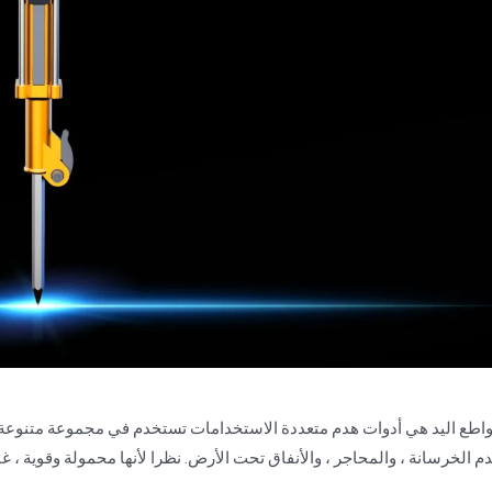
اطع اليد هي أدوات هدم متعددة الاستخدامات تستخدم في مجموعة متنوعة 
م الخرسانة ، والمحاجر ، والأنفاق تحت الأرض. نظرا لأنها محمولة وقوية ، غا