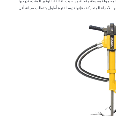
 وفعالة من حيث التكلفة. لتوفير الوقت، تدرجها ZONDAR في الكتيب اليدوي خطوة بخطوة.