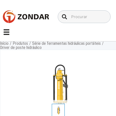
Ir
para
o
conteúdo
Início
/
Produtos
/
Série de ferramentas hidráulicas portáteis
/
Driver de poste hidráulico