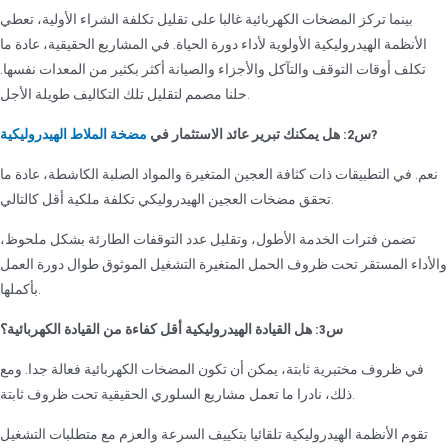
بينما تركز المضخات الكهربائية غالبا على تقليل تكلفة الشراء الأولية، تعطي
الأنظمة الهيدروليكية الأولوية لأداء دورة الحياة. في المشاريع الحقيقية، عادة ما
تكلف أوقات التوقف والتآكل والأجزاء والصيانة أكثر بكثير من المعدات نفسها.
حلنا مصمم لتقليل تلك التكاليف طويلة الأجل.
?
س2: هل يمكنك تبرير عائد الاستثمار في
مضخة الملاط الهيدروليكية
نعم. في التطبيقات ذات كثافة العجين المتغيرة والمواد الصلبة الكاشطة، عادة ما
تحقق مضخات العجين الهيدروليكي تكلفة ملكية أقل كالتالي.
تضمن فترات الخدمة الأطول، وتقليل عدد التوقفات الطارئة بشكل ملحوظ،
والأداء المستقر تحت ظروف الحمل المتغيرة التشغيل الموثوق طوال دورة العمل
بأكملها.
س3: هل القيادة الهيدروليكية أقل كفاءة من القيادة الكهربائية؟
في ظروف مختبرية ثابتة، يمكن أن تكون المضخات الكهربائية فعالة جدا. ومع
ذلك، نادرا ما تعمل مشاريع السلوري الحقيقية تحت ظروف ثابتة.
تقوم الأنظمة الهيدروليكية تلقائيا بتكييف السرعة والعزم مع متطلبات التشغيل