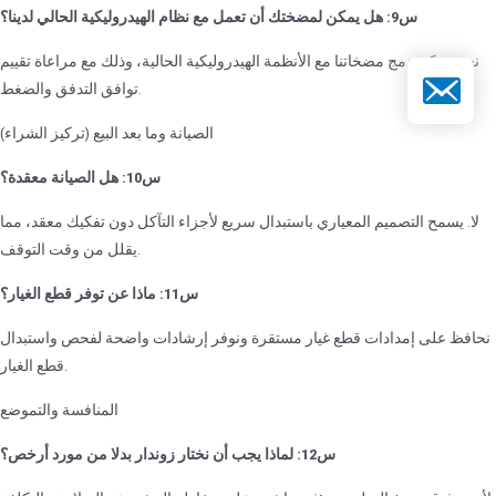
س9: هل يمكن لمضختك أن تعمل مع نظام الهيدروليكية الحالي لدينا؟
نعم. يمكن دمج مضخاتنا مع الأنظمة الهيدروليكية الحالية، وذلك مع مراعاة تقييم
د الإلكتروني
توافق التدفق والضغط.
الصيانة وما بعد البيع (تركيز الشراء)
س10: هل الصيانة معقدة؟
لا. يسمح التصميم المعياري باستبدال سريع لأجزاء التآكل دون تفكيك معقد، مما
يقلل من وقت التوقف.
س11: ماذا عن توفر قطع الغيار؟
نحافظ على إمدادات قطع غيار مستقرة ونوفر إرشادات واضحة لفحص واستبدال
قطع الغيار.
المنافسة والتموضع
س12: لماذا يجب أن نختار زوندار بدلا من مورد أرخص؟