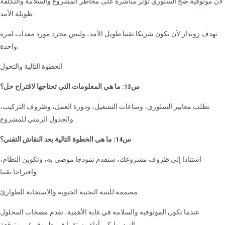
لأن موثوقية ضخ السلوري تؤثر مباشرة على مخاطر المشروع والسلامة والتكلفة
طويلة الأمد.
تهدف زوندار لأن تكون شريكا تقنيا طويل الأمد، وليس مجرد مورد معدات لمرة
واحدة.
الخطوة التالية والتحول
س13: ما هي المعلومات التي تحتاجها لاقتراح حل؟
نطلب معايير السلوري، وساعات التشغيل، ودورة العمل، وظروف التركيب،
والجدول الزمني للمشروع.
س14: ما هي الخطوة التالية بعد النقاش التقني؟
استنادا إلى ظروف مشروعك، سنقدم نموذجا موصى به، وتكوين النظام،
واقتراحا تقنيا.
مصممة للبنية التحتية الحيوية والاستجابة للطوارئ
عندما تكون الموثوقية والسلامة في غاية الأهمية، تقدم مضخات المحلول
الهيدروليكي أداء مستقرا في ظروف غير متوقعة.