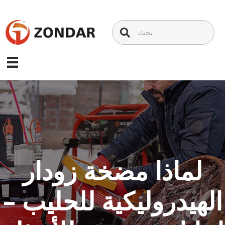
تخطي
إلى
المحتوى
لماذا مضخة زودار
الهيدروليكية للحليب –