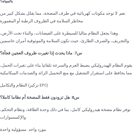
بالمياه؟
نعم. لا توجد مكونات كهربائية في طرف المضخة، مما يقلل بشكل كبير من
مخاطر السلامة في الظروف الرطبة أو المغمورة.
وهذا يجعل النظام مثاليا للسيطرة على الفيضانات، والبناء تحت الأرض،
والتجريف، والصرف الطارئ، حيث تكون السلامة والموثوقية أمران حاسمين.
س7: ماذا يحدث إذا تغيرت ظروف العجين فجأة؟
يقوم النظام الهيدروليكي بضبط العزم والسرعة تلقائيا بناء على تغيرات الحمل،
مما يحافظ على استقرار التشغيل مع منع التحميل الزائد والصدمات الميكانيكية.
النظام والتكامل (تركيز EPC)
س8: هل تزودون فقط المضخة أم نظاما كاملا؟
نوفر نظام مضخة هيدروليكي كامل، بما في ذلك وحدة الطاقة، ونظام التحكم،
والإكسسوارات.
مورد واحد. مسؤولية واحدة.