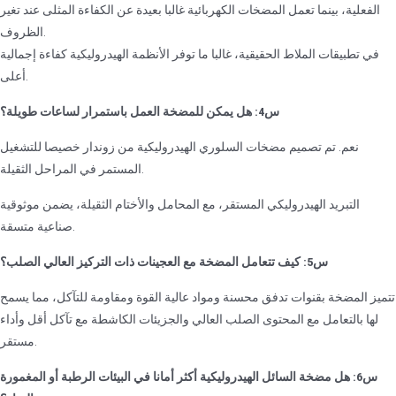
الفعلية، بينما تعمل المضخات الكهربائية غالبا بعيدة عن الكفاءة المثلى عند تغير
الظروف.
في تطبيقات الملاط الحقيقية، غالبا ما توفر الأنظمة الهيدروليكية كفاءة إجمالية
أعلى.
س4: هل يمكن للمضخة العمل باستمرار لساعات طويلة؟
نعم. تم تصميم مضخات السلوري الهيدروليكية من زوندار خصيصا للتشغيل
المستمر في المراحل الثقيلة.
التبريد الهيدروليكي المستقر، مع المحامل والأختام الثقيلة، يضمن موثوقية
صناعية متسقة.
س5: كيف تتعامل المضخة مع العجينات ذات التركيز العالي الصلب؟
تتميز المضخة بقنوات تدفق محسنة ومواد عالية القوة ومقاومة للتآكل، مما يسمح
لها بالتعامل مع المحتوى الصلب العالي والجزيئات الكاشطة مع تآكل أقل وأداء
مستقر.
س6: هل مضخة السائل الهيدروليكية أكثر أمانا في البيئات الرطبة أو المغمورة