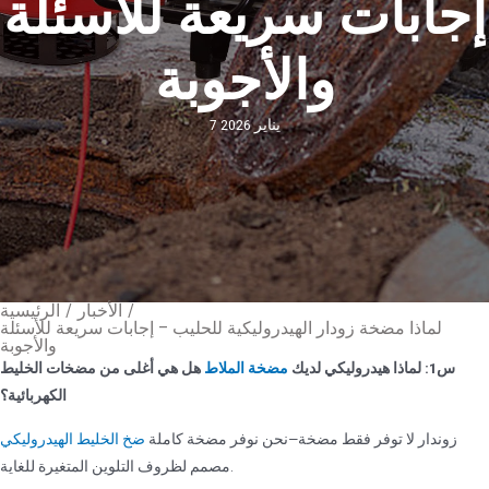
إجابات سريعة للأسئلة
والأجوبة
7 يناير 2026
/
الأخبار
/
الرئيسية
لماذا مضخة زودار الهيدروليكية للحليب – إجابات سريعة للأسئلة
والأجوبة
س1: لماذا هيدروليكي لديك
مضخة الملاط
هل هي أغلى من مضخات الخليط
الكهربائية؟
زوندار لا توفر فقط مضخة—نحن نوفر مضخة كاملة
ضخ الخليط الهيدروليكي
مصمم لظروف التلوين المتغيرة للغاية.