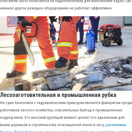
спасатели часто полагаются на гидробензопилу для выполнения задач, где
никакое другое режущее оборудование не работает эффективно.
Лесозаготовительная и промышленная рубка
На суше бензопила с гидравлическим приводом является фаворитом среди
работников лесного хозяйства, спасательных бригад и промышленных
подрядчиков. Его высокий крутящий момент делает его идеальным для
валки деревьев и строительства огнезащитной ленты в лесу,
распиловка
бревен
,
Резка бетона
или смешанный мусор с бетоном и металлом, а также