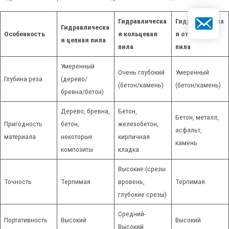
Электронна
Гидравлическа
Гидравлическа
Гидравлическа
Особенность
я кольцевая
я отсечная
я цепная пила
пила
пила
Умеренный
Очень глубокий
Умеренный
Глубина реза
(дерево/
(бетон/камень)
(бетон/камень)
бревна/бетон)
Дерево, бревна,
Бетон,
Бетон, металл,
Пригодность
бетон,
железобетон,
асфальт,
материала
некоторые
кирпичная
камень
композиты
кладка
Высокие (срезы
Точность
Терпимая
вровень,
Терпимая
глубокие срезы)
Средний-
Портативность
Высокий
Высокий
Высокий