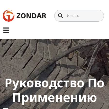
Перейти
к
содержимому
Руководство По
Применению