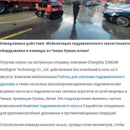
Немедленные действия: Мобилизация гидравлического спасательного
оборудования и команды из Чанша Хунань ночью!
Получив запрос на экстренную отправку, компания Changsha ZONDAR
Intelligent Technology Co., Ltd. действовала без колебаний в ночь на 5
августа. Компания мобилизована
Роботы для спасения гидравлического
дренажа
а также несколько высокопроизводительных гидравлических
водяных насосов и гидравлических силовых агрегатов из штаб-квартиры в
Чанша, провинция Хунань, Китай. Эти подразделения являлись частью
комплексной
Комплект гидравлического насоса
Разработан специально
для крупномасштабных дренажных и противопаводковых операций.
Спасательная команда выехала ночью, пройдя сотни километров, чтобы