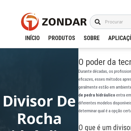
Ir
para
o
conteúdo
INÍCIO
PRODUTOS
SOBRE
APLICAÇ
O poder da tecn
Durante décadas, os profissio
eficazes, esses métodos aprese
geralmente estão em ambientes
Divisor De
de pedra hidráulico
entra em
diferentes modelos disponíveis
determinar qual é a opção certa
Rocha
O que é um diviso