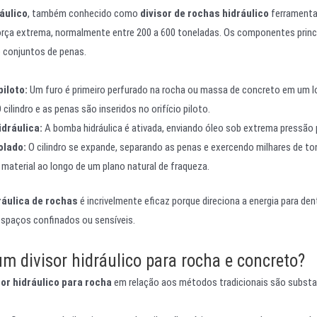
áulico
, também conhecido como
divisor de rochas hidráulico
ferramenta
força extrema, normalmente entre 200 a 600 toneladas. Os componentes princi
conjuntos de penas.
iloto:
Um furo é primeiro perfurado na rocha ou massa de concreto em um l
 cilindro e as penas são inseridos no orifício piloto.
dráulica:
A bomba hidráulica é ativada, enviando óleo sob extrema pressão pa
olado:
O cilindro se expande, separando as penas e exercendo milhares de to
 material ao longo de um plano natural de fraqueza.
ráulica de rochas
é incrivelmente eficaz porque direciona a energia para den
spaços confinados ou sensíveis.
um divisor hidráulico para rocha e concreto?
sor hidráulico para rocha
em relação aos métodos tradicionais são substanc