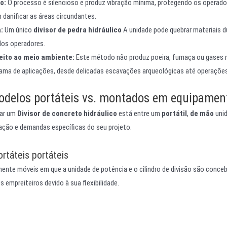
o:
O processo é silencioso e produz vibração mínima, protegendo os operador
 danificar as áreas circundantes.
:
Um único
divisor de pedra hidráulico
A unidade pode quebrar materiais d
dos operadores.
eito ao meio ambiente:
Este método não produz poeira, fumaça ou gases n
ma de aplicações, desde delicadas escavações arqueológicas até operações
odelos portáteis vs. montados em equipamen
nar um
Divisor de concreto hidráulico
está entre um
portátil
,
de mão
unid
zação e demandas específicas do seu projeto.
ortáteis portáteis
mente móveis em que a unidade de potência e o cilindro de divisão são conc
 empreiteiros devido à sua flexibilidade.