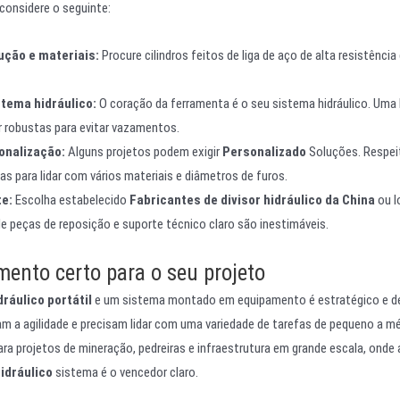
 considere o seguinte:
ução e materiais:
Procure cilindros feitos de liga de aço de alta resistên
stema hidráulico:
O coração da ferramenta é o seu sistema hidráulico. Uma 
 robustas para evitar vazamentos.
onalização:
Alguns projetos podem exigir
Personalizado
Soluções. Respei
s para lidar com vários materiais e diâmetros de furos.
te:
Escolha estabelecido
Fabricantes de divisor hidráulico da China
ou l
de peças de reposição e suporte técnico claro são inestimáveis.
mento certo para o seu projeto
dráulico portátil
e um sistema montado em equipamento é estratégico e dep
am a agilidade e precisam lidar com uma variedade de tarefas de pequeno a m
 Para projetos de mineração, pedreiras e infraestrutura em grande escala, onde
hidráulico
sistema é o vencedor claro.