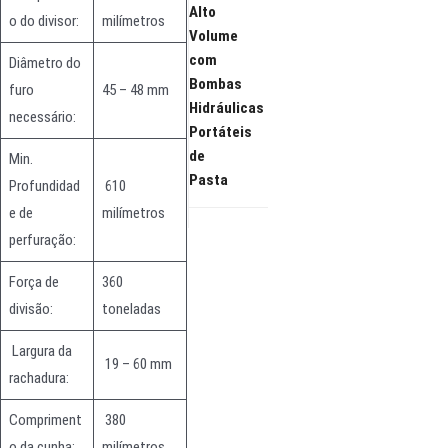
Alto
o do divisor:
milímetros
Volume
com
Diâmetro do
Bombas
furo
45 – 48 mm
Hidráulicas
necessário:
Portáteis
de
Min.
Pasta
Profundidad
610
e de
milímetros
perfuração:
Força de
360
divisão:
toneladas
Largura da
19 – 60 mm
rachadura:
Compriment
380
o da cunha:
milímetros