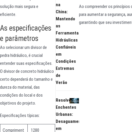
na
Ao compreender os princípios
solução mais segura e
China:
para aumentar a segurança, au
eficiente.
Mantendo
garantindo que seu investimen
as
As especificações
Ferramentas
e parâmetros
Hidráulicas
Confiáveis
Ao selecionar um divisor de
em
pedra hidráulico, é crucial
Condições
entender suas especificações.
Extremas
O divisor de concreto hidráulico
de
certo dependerá do tamanho e
Verão
dureza do material, das
condições do local e dos
Resolvendo
objetivos do projeto.
Enchentes
Urbanas:
Especificações típicas:
Desaguamento
em
Compriment
1280