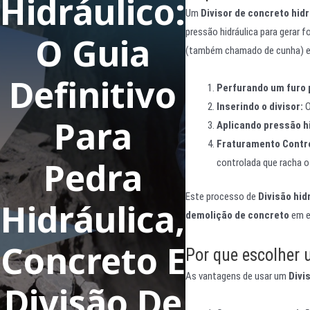
Hidráulico:
Um
Divisor de concreto hidr
pressão hidráulica para gerar 
O Guia
(também chamado de cunha) e 
Definitivo
Perfurando um furo p
Inserindo o divisor:
O
Para
Aplicando pressão hi
Fraturamento Contr
Pedra
controlada que racha o
Este processo de
Divisão hid
Hidráulica,
demolição de concreto
em e
Concreto E
Por que escolher 
As vantagens de usar um
Divi
Divisão De