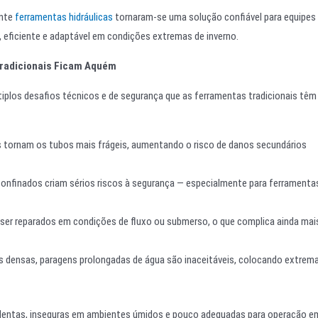
ente
ferramentas hidráulicas
tornaram-se uma solução confiável para equipes
eficiente e adaptável em condições extremas de inverno.
Tradicionais Ficam Aquém
iplos desafios técnicos e de segurança que as ferramentas tradicionais têm
s tornam os tubos mais frágeis, aumentando o risco de danos secundários
confinados criam sérios riscos à segurança — especialmente para ferramenta
er reparados em condições de fluxo ou submerso, o que complica ainda mai
s densas, paragens prolongadas de água são inaceitáveis, colocando extrem
 lentas, inseguras em ambientes úmidos e pouco adequadas para operação e