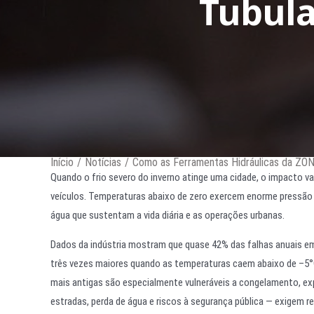
Tubul
Início
/
Notícias
/
Como as Ferramentas Hidráulicas da ZON
Quando o frio severo do inverno atinge uma cidade, o impacto v
veículos. Temperaturas abaixo de zero exercem enorme pressão 
água que sustentam a vida diária e as operações urbanas.
Dados da indústria mostram que quase 42% das falhas anuais em
três vezes maiores quando as temperaturas caem abaixo de –5°C
mais antigas são especialmente vulneráveis a congelamento, 
estradas, perda de água e riscos à segurança pública — exigem r