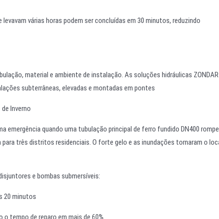
e levavam várias horas podem ser concluídas em 30 minutos, reduzindo
ulação, material e ambiente de instalação. As soluções hidráulicas ZONDAR
stalações subterrâneas, elevadas e montadas em pontes
de Inverno
uma emergência quando uma tubulação principal de ferro fundido DN400 romp
ra três distritos residenciais. O forte gelo e as inundações tornaram o loc
disjuntores e bombas submersíveis:
s 20 minutos
do o tempo de reparo em mais de 60%