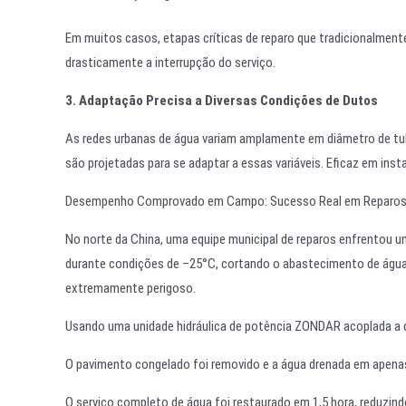
Em muitos casos, etapas críticas de reparo que tradicionalment
drasticamente a interrupção do serviço.
3. Adaptação Precisa a Diversas Condições de Dutos
As redes urbanas de água variam amplamente em diâmetro de tub
são projetadas para se adaptar a essas variáveis. Eficaz em in
Desempenho Comprovado em Campo: Sucesso Real em Reparos 
No norte da China, uma equipe municipal de reparos enfrentou 
durante condições de –25°C, cortando o abastecimento de água pa
extremamente perigoso.
Usando uma unidade hidráulica de potência ZONDAR acoplada a 
O pavimento congelado foi removido e a água drenada em apena
O serviço completo de água foi restaurado em 1,5 hora, reduzin