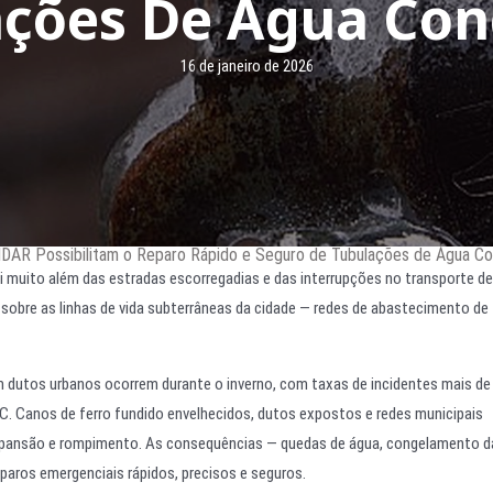
ações De Água Con
16 de janeiro de 2026
DAR Possibilitam o Reparo Rápido e Seguro de Tubulações de Água C
ai muito além das estradas escorregadias e das interrupções no transporte de
sobre as linhas de vida subterrâneas da cidade — redes de abastecimento de
 dutos urbanos ocorrem durante o inverno, com taxas de incidentes mais de
. Canos de ferro fundido envelhecidos, dutos expostos e redes municipais
expansão e rompimento. As consequências — quedas de água, congelamento d
eparos emergenciais rápidos, precisos e seguros.